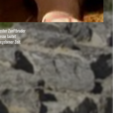
ester Zunftbruder
esse lautet
gegebener Zeit