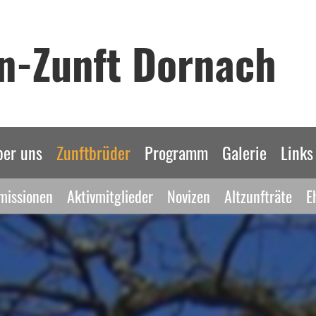
n-Zunft Dornach
ber uns
Zunftbrüder
Programm
Galerie
Links
issionen
Aktivmitglieder
Novizen
Altzunfträte
E