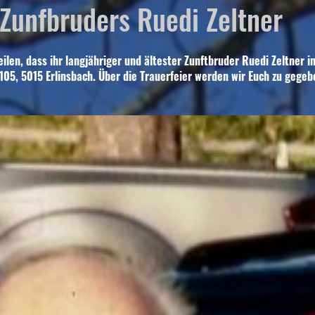
 Zunfbruders Ruedi Zeltner
en, dass ihr langjähriger und ältester Zunftbruder Ruedi Zeltner i
105, 5015 Erlinsbach. Über die Trauerfeier werden wir Euch zu gegebe