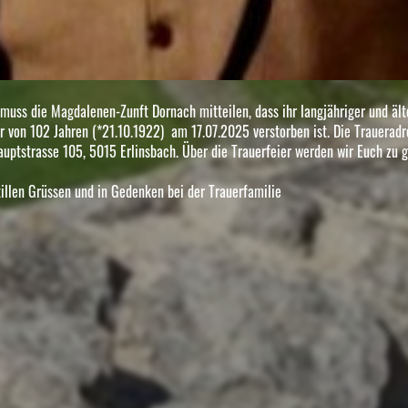
muss die Magdalenen-Zunft Dornach mitteilen, dass ihr langjähriger und ält
er von 102 Jahren (*21.10.1922) am 17.07.2025 verstorben ist. Die Traueradr
auptstrasse 105, 5015 Erlinsbach. Über die Trauerfeier werden wir Euch zu 
stillen Grüssen und in Gedenken bei der Trauerfamilie